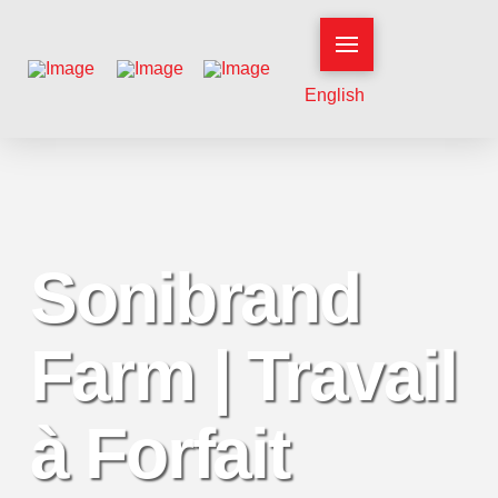
English
Sonibrand
Farm | Travail
à Forfait